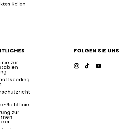
ktes Rollen
HTLICHES
FOLGEN SIE UNS
linie zur
ptablen
Instagram
TikTok
YouTube
ung
häftsbeding
n
nschutzricht
e-Richtlinie
rung zur
rnen
erei