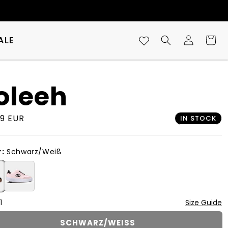
ERHALTEN SIE 10 % RABAT
ALE
Einloggen
Warenko
oleeh
ler Preis
9 EUR
IN STOCK
:
Schwarz/Weiß
1
Size Guide
SCHWARZ/WEISS