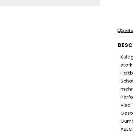
die
Me
für
Gol
Lief
BESC
Kult
star
Haltb
Scha
mehr
Perfo
Visa 
Gest
Gummi
ABEC