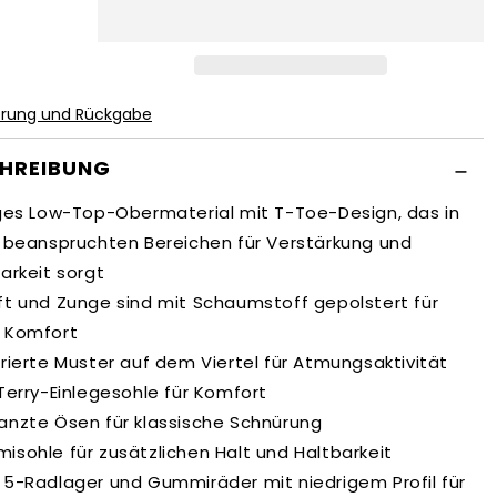
die
nge
Menge
für
eeh
Goleeh
erung und Rückgabe
HREIBUNG
iges Low-Top-Obermaterial mit T-Toe-Design, das in
k beanspruchten Bereichen für Verstärkung und
arkeit sorgt
ft und Zunge sind mit Schaumstoff gepolstert für
 Komfort
rierte Muster auf dem Viertel für Atmungsaktivität
Terry-Einlegesohle für Komfort
anzte Ösen für klassische Schnürung
sohle für zusätzlichen Halt und Haltbarkeit
 5-Radlager und Gummiräder mit niedrigem Profil für