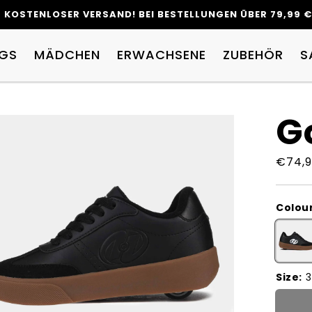
GS
MÄDCHEN
ERWACHSENE
ZUBEHÖR
S
G
Norma
€74,9
Colour
Medien
2
in
Size:
3
Galerieansicht
öffnen