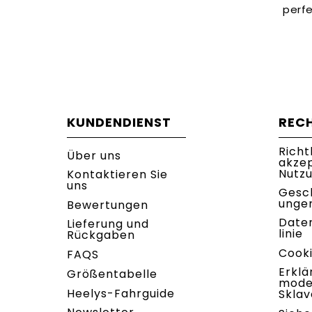
perfe
KUNDENDIENST
REC
Richt
Über uns
akze
Nutz
Kontaktieren Sie
uns
Gesc
unge
Bewertungen
Date
Lieferung und
linie
Rückgaben
Cooki
FAQS
Erklä
Größentabelle
mode
Heelys-Fahrguide
Sklav